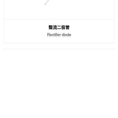
整流二极管
Rectifier diode
整流二极管
Rectifier diode
一种将交流电能转变为直流电能的半导体器
件。通常它包含一个PN结，有正极和负极两个
端子。