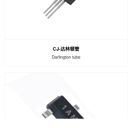
三极管外形相同，它工作于截止区和饱和区，
相当于电路的切断和导通。 [1] 由于它具有完成
断路和接通的作用，被广泛应用于各种开关电
路中，如常用的开关电源电路、驱动电路、高
频振荡电路、模数转换电路、脉冲电路及输出
电路等。
CJ-达林顿管
Darlington tube
CJ-达林顿管
Darlington tube
达林顿管就是两个三极管接在一起，极性只认
前面的三极管。具体接法如下，以两个相同极
性的三极管为例，前面三极管集电极跟后面三
极管集电极相接，前面三极管发射极跟后面三