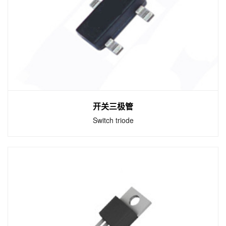
数字三极管（Digital triode），是带电阻的晶体
管, 有的仅在基极上串联一只电阻, 一般称为R1
, 有的在基极与发射极之间还并联一只电阻R2
。电阻R1有多种电阻, 类似标准电阻系列配制,
电阻R2情况类似R1 , , 电阻R1 与电阻R2 可按
多种方式搭配, 因此数字三极管的品种很多。
开关三极管
Switch triode
开关三极管
Switch triode
开关三极管（Switch transistor）的外形与普通