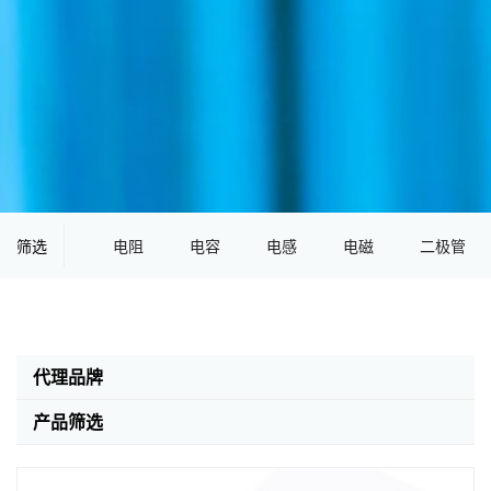
筛选
电阻
电容
电感
电磁
二极管
代理品牌
产品筛选