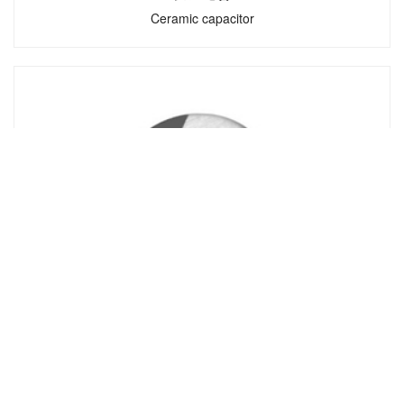
Ceramic capacitor
瓷介电容
Ceramic capacitor
瓷介电容是用高介电常数的电容器陶瓷〈钛酸
钡一氧化钛〉挤压成圆管、圆片或圆盘作为介
质，并用烧渗法将银镀在陶瓷上作为电极制
成。
贴片铝电解电容
SMD aluminum electrolytic capacitor