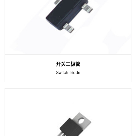
数字三极管（Digital triode），是带电阻的晶体
管, 有的仅在基极上串联一只电阻, 一般称为R1
, 有的在基极与发射极之间还并联一只电阻R2
。电阻R1有多种电阻, 类似标准电阻系列配制,
电阻R2情况类似R1 , , 电阻R1 与电阻R2 可按
多种方式搭配, 因此数字三极管的品种很多。
开关三极管
Switch triode
开关三极管
Switch triode
开关三极管（Switch transistor）的外形与普通