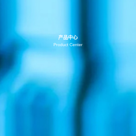
产品中心
Product Center